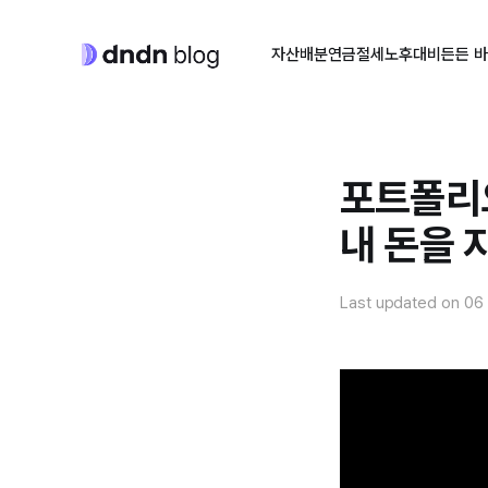
자산배분
연금절세
노후대비
든든 
포트폴리
내 돈을 
Last updated on
06